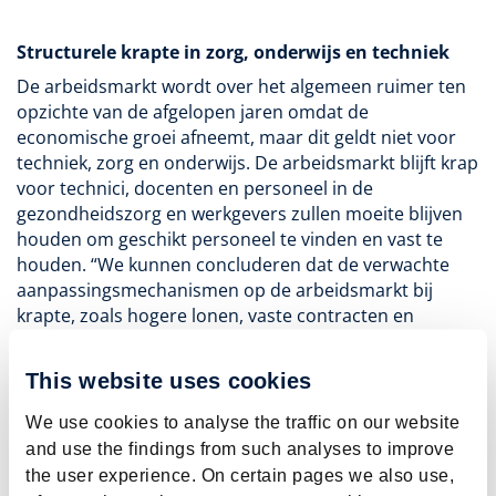
Structurele krapte in zorg, onderwijs en techniek
De arbeidsmarkt wordt over het algemeen ruimer ten
opzichte van de afgelopen jaren omdat de
economische groei afneemt, maar dit geldt niet voor
techniek, zorg en onderwijs. De arbeidsmarkt blijft krap
voor technici, docenten en personeel in de
gezondheidszorg en werkgevers zullen moeite blijven
houden om geschikt personeel te vinden en vast te
houden. “We kunnen concluderen dat de verwachte
aanpassingsmechanismen op de arbeidsmarkt bij
krapte, zoals hogere lonen, vaste contracten en
aantrekkelijke arbeidsvoorwaarden niet in voldoende
mate zorgen voor herstel van het evenwicht” geeft
This website uses cookies
Jessie Bakens, onderzoeksleider bij het ROA, aan.
“Ondanks dat de studentenaantallen in de technische
We use cookies to analyse the traffic on our website
studies, op de pabo en in de verpleegkunde en
and use the findings from such analyses to improve
geneeskundestudies niet tegenvallen, liggen de
the user experience. On certain pages we also use,
aantallen al jaren structureel te laag voor de groeiende