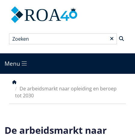
Overslaan
ROA
en
naar
de
inhoud
Zoeken
*
gaan
Menu
Main
menu
Kruimelpad
De arbeidsmarkt naar opleiding en beroep
tot 2030
De arbeidsmarkt naar