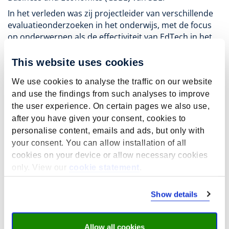
In het verleden was zij projectleider van verschillende
evaluatieonderzoeken in het onderwijs, met de focus
op onderwerpen als de effectiviteit van EdTech in het
voortgezet onderwijs voor rekenen en taal, de
effectiviteit van remediëringsprogramma's in het
This website uses cookies
basisonderwijs in Nederland, na de schoolsluitingen
We use cookies to analyse the traffic on our website
tijdens de COVID-19-pandemie, de effectiviteit van
and use the findings from such analyses to improve
zomerscholen en een actief arbeidsmarktbeleid, zoals
the user experience. On certain pages we also use,
omscholingsprogramma's of trainingsprogramma's
voor schoolleiders.
after you have given your consent, cookies to
personalise content, emails and ads, but only with
your consent. You can allow installation of all
cookies on your device or allow necessary cookies
only. View our
cookie statement
.
Key publications
van de Werfhorst, H. G., Zwier , D., Geven , S., Bol,
Show details
T.
, & Haelermans, C.
(2024).
Inequality in
pandemic effects on school track placement and
the role of social and academic embeddedness
.
Allow all cookies