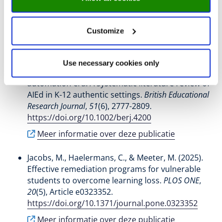
npj Science of Learning
,
9
(1), Article 71.
https://doi.org/10.1038/s41539-024-00283-1
Customize
Meer informatie over deze publicatie
Topali, P.
, Haelermans, C.
, Molenaar, I., & Segers,
Use necessary cookies only
E. (2025).
Pedagogical considerations in the
automation era: A systematic literature review of
AIEd in K-12 authentic settings
.
British Educational
Research Journal
,
51
(6), 2777-2809.
https://doi.org/10.1002/berj.4200
Meer informatie over deze publicatie
Jacobs, M.
, Haelermans, C.
, & Meeter, M. (2025).
Effective remediation programs for vulnerable
students to overcome learning loss
.
PLOS ONE
,
20
(5), Article e0323352.
https://doi.org/10.1371/journal.pone.0323352
Meer informatie over deze publicatie