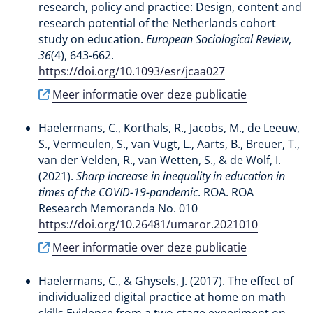
research, policy and practice: Design, content and
research potential of the Netherlands cohort
study on education
.
European Sociological Review
,
36
(4), 643-662.
https://doi.org/10.1093/esr/jcaa027
Meer informatie over deze publicatie
Haelermans, C.
, Korthals, R.
, Jacobs, M.
, de Leeuw,
S.
, Vermeulen, S.
, van Vugt, L.
, Aarts, B.
, Breuer, T.
,
van der Velden, R.
, van Wetten, S.
, & de Wolf, I.
(2021).
Sharp increase in inequality in education in
times of the COVID-19-pandemic
. ROA. ROA
Research Memoranda No. 010
https://doi.org/10.26481/umaror.2021010
Meer informatie over deze publicatie
Haelermans, C.
, & Ghysels, J.
(2017).
The effect of
individualized digital practice at home on math
skills Evidence from a two-stage experiment on