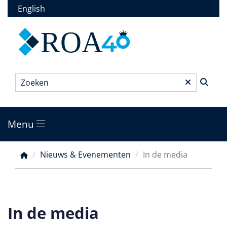
Overslaan
English
en
naar
ROA
de
inhoud
gaan
Zoeken
*
Menu
Main
menu
Nieuws & Evenementen
In de media
Kruimelpad
In de media