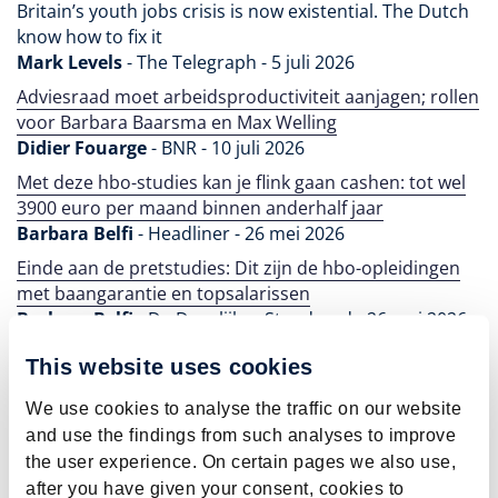
Britain’s youth jobs crisis is now existential. The Dutch
know how to fix it
Mark Levels
- The Telegraph - 5 juli 2026
Adviesraad moet arbeidsproductiviteit aanjagen; rollen
voor Barbara Baarsma en Max Welling
Didier Fouarge
- BNR - 10 juli 2026
Met deze hbo-studies kan je flink gaan cashen: tot wel
3900 euro per maand binnen anderhalf jaar
Barbara Belfi
- Headliner - 26 mei 2026
Einde aan de pretstudies: Dit zijn de hbo-opleidingen
met baangarantie en topsalarissen
Barbara Belfi
- De Dagelijkse Standaard - 26 mei 2026
Met deze hbo-studies kan je flink gaan cashen: tot wel
This website uses cookies
3900 euro per maand binnen
Barbara Belfi
- De Telegraaf - 26 mei 2026
We use cookies to analyse the traffic on our website
and use the findings from such analyses to improve
Hbo’ers vinden nog steeds snel een baan
the user experience. On certain pages we also use,
HBO-Monitor
- Financieel Dagblad - 26 mei 2026
after you have given your consent, cookies to