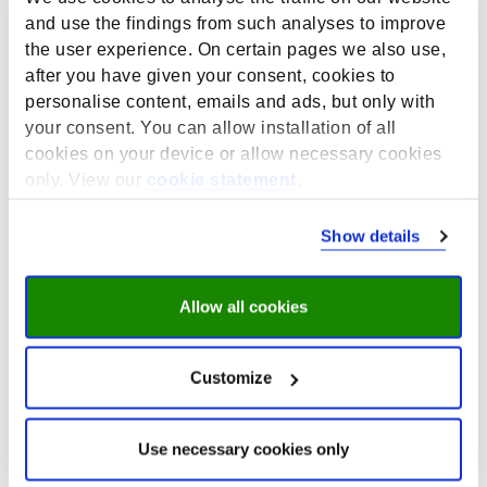
Postbus 616
and use the findings from such analyses to improve
6200 MD Maastricht
the user experience. On certain pages we also use,
Nederland
after you have given your consent, cookies to
T +31 (0)43 3883647
personalise content, emails and ads, but only with
T +31 (0)88 3886464
your consent. You can allow installation of all
secretary-roa-sbe@maastrichtuniversity.nl
cookies on your device or allow necessary cookies
www.roa.nl
only. View our
cookie statement
.
Maastricht University
School of Business and Economics
Show details
Allow all cookies
Pers en media
Customize
Al onze rapporten zijn te vinden op onze ‘
publicaties
’
pagina. Nieuws en persberichten zijn te vinden onder
‘
nieuws
’. Heeft u vragen over ons onderzoek of wilt u
Use necessary cookies only
onze expertise raadplegen over een onderwerp