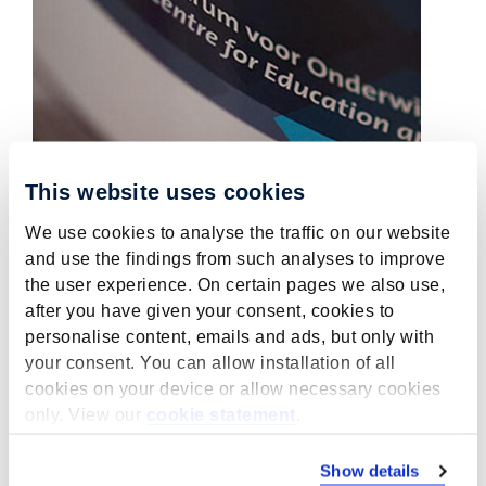
This website uses cookies
We use cookies to analyse the traffic on our website
and use the findings from such analyses to improve
Evaluatie Programma
the user experience. On certain pages we also use,
Schoolmaaltijden: Effecten op
after you have given your consent, cookies to
lees- en rekenvaardigheden
personalise content, emails and ads, but only with
van leerlingen in het regulier
your consent. You can allow installation of all
basisonderwijs
cookies on your device or allow necessary cookies
only. View our
cookie statement
.
juni 9, 2026
ROA factsheet
Show details