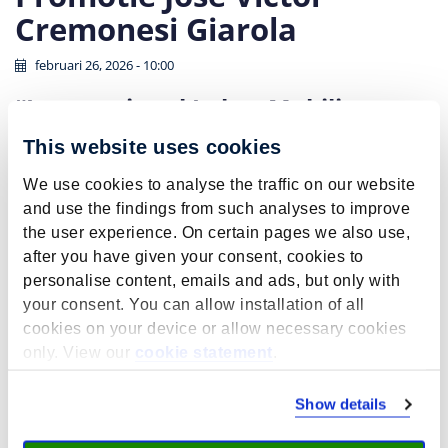
Cremonesi Giarola
februari 26, 2026 - 10:00
“International Labor Mobility:
Roots, Returns and Consequences”
This website uses cookies
Dit proefschrift onderzoekt wat mensen ertoe aanzet
We use cookies to analyse the traffic on our website
om voor hun werk naar het buitenland te verhuizen en
and use the findings from such analyses to improve
hoe dergelijke verplaatsingen van invloed zijn op
the user experience. On certain pages we also use,
werknemers in de landen waarnaar zij verhuizen. Het
after you have given your consent, cookies to
laat zien dat beslissingen om te migreren niet alleen
personalise content, emails and ads, but only with
worden beïnvloed door economische factoren, zoals
your consent. You can allow installation of all
lonen of belastingen, maar ook door niet-economische
cookies on your device or allow necessary cookies
factoren, zoals culturele verschillen. Ten eerste blijkt
only. View our
cookie statement
.
uit het onderzoek dat culturele afstand mensen kan
ontmoedigen om naar nabijgelegen regio's te
pendelen, zelfs binnen de sterk geïntegreerde regio's
Show details
in de EU. Ten tweede toont het aan dat financiële