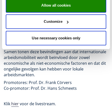
prikkels van belang zijn: toen Nederland een
Allow all cookies
belastingvoordeel voor buitenlandse werknemers
afschafte, nam de kans dat zij het land zouden verlaten
sterk toe, vooral onder de hoogste inkomens. Ten
Customize
slotte blijkt uit het proefschrift dat laaggeschoolde
autochtone werknemers een lichte daling in de
werkgelegenheid ondervonden na een grote en
Use necessary cookies only
onverwachte immigratiegolf, vooral wanneer de
nieuwkomers vergelijkbare vaardigheden hadden.
Samen tonen deze bevindingen aan dat internationale
arbeidsmobiliteit wordt beïnvloed door zowel
economische als niet-economische factoren en dat dit
ongelijke gevolgen kan hebben voor lokale
arbeidsmarkten.
Promotores: Prof. Dr. Frank Cörvers
Co-promotor: Prof. Dr. Hans Schmeets
Klik
hier
voor de livestream.