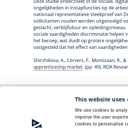
Deze studie onderzoekt of de sociale, digita
ongelijkheden in instapfuncties op de arb
nationaal representatieve steekproef van Du
sollicitanten zouden worden uitgenodigd voo
geslacht, verblijfsduur en opleidingsnivea
sociale vaardigheden discriminatie helpen 
het beroep, wat duidt op grotere ongelijkh
vastgesteld dat het effect van vaardigheden v
Shirshikova, A., Cörvers, F., Montizaan, R., & 
apprenticeship market
. (pp. 49). ROA Res
© Research Centre for Education and the La
This website uses
ISO 9001 certified
We use cookies to analys
Contact
Privacyverklaring
improve the user experie
Footer
cookies to personalise c