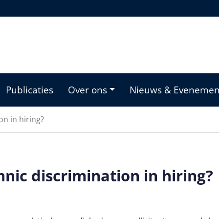
Publicaties
Over ons
Nieuws & Eveneme
on in hiring?
thnic discrimination in hiring?