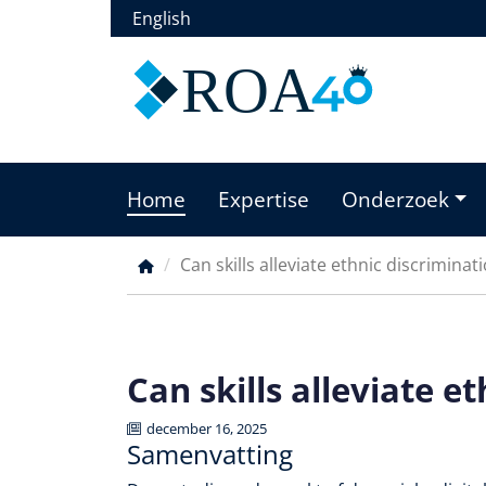
Overslaan
English
en
naar
ROA
de
inhoud
gaan
Home
Expertise
Onderzoek
Main
menu
Can skills alleviate ethnic discriminati
Kruimelpad
Can skills alleviate e
december 16, 2025
Samenvatting