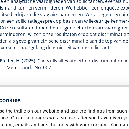
le en analytische vaardigheden van sollicitanten, evenals h
eidsmarkt kunnen verminderen. We hebben een enquête-exp
itse bedrijven die stagiairs aannemen. We vroegen recruite
r een sollicitatiegesprek op basis van willekeurige kenmer
u. Onze resultaten tonen heterogene effecten van vaardighed
verminderen, wijzen onze resultaten erop dat discriminatie
eden als gevolg van etnische discriminatie aan de top van 
erschilt naargelang de etniciteit van de sollicitant.
Pfeifer, H. (2025).
Can skills alleviate ethnic discrimination 
earch Memoranda No. 002
bour Market | ROA | Maastricht University
 cookies
e the traffic on our website and use the findings from such
nce. On certain pages we also use, after you have given yo
ontent, emails and ads, but only with your consent. You can