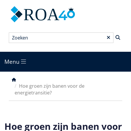
Overslaan
ROA
en
naar
de
inhoud
Zoeken
*
gaan
Menu
Main
menu
Kruimelpad
Hoe groen zijn banen voor de
energietransitie?
Hoe groen zijn banen voor