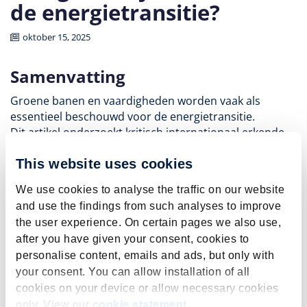
de energietransitie?
oktober 15, 2025
Samenvatting
Groene banen en vaardigheden worden vaak als
essentieel beschouwd voor de energietransitie.
Dit artikel onderzoekt kritisch internationaal erkende
taxonomieën van groene banen en vaardigheden en
This website uses cookies
vergelijkt deze met beroepen die als cruciaal worden
beschouwd voor het bevorderen van de
We use cookies to analyse the traffic on our website
energietransitie. Aan de hand van O*NET en ESCO, in
and use the findings from such analyses to improve
combinatie met een regionaal input-outputmodel voor
the user experience. On certain pages we also use,
investeringen in energietechnologieën in Nederland,
after you have given your consent, cookies to
analyseren we hoe 'groen' de extra vraag naar arbeid is
personalise content, emails and ads, but only with
die voortkomt uit investeringen in veelgebruikte
your consent. You can allow installation of all
energietransitietechnologieën. Onze bevindingen laten
cookies on your device or allow necessary cookies
zien dat slechts een minderheid van de beroepen die
only. View our
cookie statement
.
verband houden met de energietransitie strikt kunnen