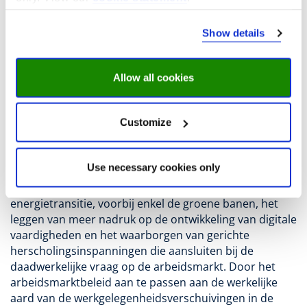
worden gedefinieerd als "groene beroepen". De
meerderheid van de beroepen die nodig zijn voor de
Show details
implementatie van energietransitietechnologieën is
afhankelijk van niet-groene vaardigheden, waarbij
digitale competenties in veel transitiegerelateerde
Allow all cookies
beroepen belangrijker lijken te zijn dan groene
expertise. Deze inzichten vormen een uitdaging voor
Customize
conventionele beleidsveronderstellingen die groene
vaardigheden beschouwen als de voornaamste route
voor herscholing. De beleidsimplicaties voor een
Use necessary cookies only
rechtvaardige transitie omvatten het verbreden van de
definitie van banen die nodig zijn voor de
energietransitie, voorbij enkel de groene banen, het
leggen van meer nadruk op de ontwikkeling van digitale
vaardigheden en het waarborgen van gerichte
herscholingsinspanningen die aansluiten bij de
daadwerkelijke vraag op de arbeidsmarkt. Door het
arbeidsmarktbeleid aan te passen aan de werkelijke
aard van de werkgelegenheidsverschuivingen in de