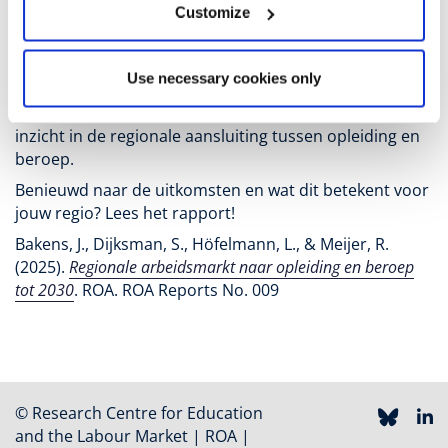
Beschikbaar voor 35 arbeidsmarktregio’s én 12
Customize
provincies
Deze belangrijke uitbreiding is tot stand gekomen in
Use necessary cookies only
samenwerking met UWV en biedt beleidsmakers,
onderwijs en arbeidsmarktprofessionals nog beter
inzicht in de regionale aansluiting tussen opleiding en
beroep.
Benieuwd naar de uitkomsten en wat dit betekent voor
jouw regio? Lees het rapport!
Bakens, J., Dijksman, S., Höfelmann, L., & Meijer, R.
(2025).
Regionale arbeidsmarkt naar opleiding en beroep
tot 2030
. ROA. ROA Reports No. 009
© Research Centre for Education
and the Labour Market | ROA |