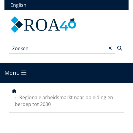
Overslaan
English
en
naar
ROA
de
inhoud
gaan
Zoeken
*
Menu
Main
menu
Kruimelpad
Regionale arbeidsmarkt naar opleiding en
beroep tot 2030