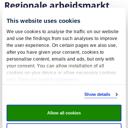
Regionale arbeidsmarkt
naar opleiding en beroep
This website uses cookies
tot 2030
We use cookies to analyse the traffic on our website
december 17, 2025
and use the findings from such analyses to improve
Het ROA presenteert nieuwe regionale
the user experience. On certain pages we also use,
arbeidsmarktprognoses tot 2030.
after you have given your consent, cookies to
Tot nu toe werden de nationale prognoses naar
personalise content, emails and ads, but only with
opleidingen (ITA) doorgerekend naar 35
your consent. You can allow installation of all
arbeidsmarktregio’s, op het niveau van
cookies on your device or allow necessary cookies
opleidingsectoren en -subsectoren.
only. View our
cookie statement
.
Wat is er nieuw vanaf 2025?
Show details
Toevoeging van regionale prognoses naar
provincies
Nieuwe prognoses naar beroepen (ITKB)
Allow all cookies
Uitsplitsingen naar beroepsklassen en -
segmenten