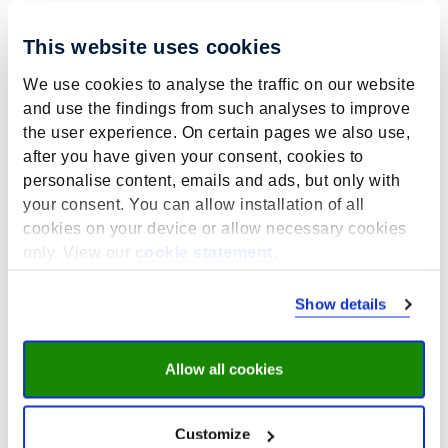
mei 22, 2026
Op donderdag 21 mei trapte de Universiteit Maastricht
This website uses cookies
het jubileumprogramma
‘50 uur feest’
af met een
sfeervolle Garden Gathering voor medewerkers.
We use cookies to analyse the traffic on our website
and use the findings from such analyses to improve
the user experience. On certain pages we also use,
after you have given your consent, cookies to
Op het prachtige Tapijnterrein kwamen collega’s vanuit
personalise content, emails and ads, but only with
de hele universiteit samen om te proosten op 50 jaar
your consent. You can allow installation of all
UM.
cookies on your device or allow necessary cookies
Het werd een zonnige en gezellige bijeenkomst vol
only. View our
cookie statement
.
heerlijke hapjes, drankjes en muziek — een mooie start
van deze bijzondere jubileumviering.
Show details
>
Meer over UM50 jaar
Allow all cookies
Customize