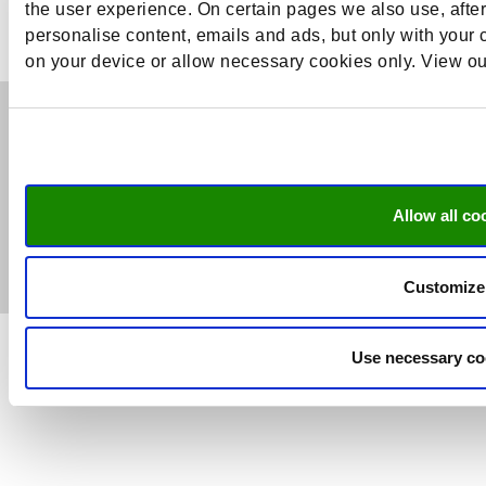
the user experience. On certain pages we also use, afte
personalise content, emails and ads, but only with your c
on your device or allow necessary cookies only. View o
© Research Centre for Education
and the Labour Market | ROA |
Maastricht University
ISO 9001 certified
Allow all co
Contact
Footer
Privacyverklaring
Customize
menu
Use necessary co