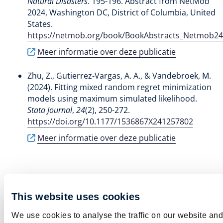
Natural Disasters
. 195-196. Abstract from NetMob
2024, Washington DC, District of Columbia, United
States.
https://netmob.org/book/BookAbstracts_Netmob24
Meer informatie over deze publicatie
Zhu, Z.
, Gutierrez-Vargas, A. A., & Vandebroek, M.
(2024).
Fitting mixed random regret minimization
models using maximum simulated likelihood
.
Stata Journal
,
24
(2), 250-272.
https://doi.org/10.1177/1536867X241257802
Meer informatie over deze publicatie
This website uses cookies
ziyue​.​zhu​@​maastricht​university​​.​nl
Twitter
We use cookies to analyse the traffic on our website an