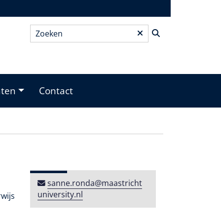
Zoeken
*
nten
Contact
sanne​.​ronda​@​maastricht​
university​​.​nl
wijs