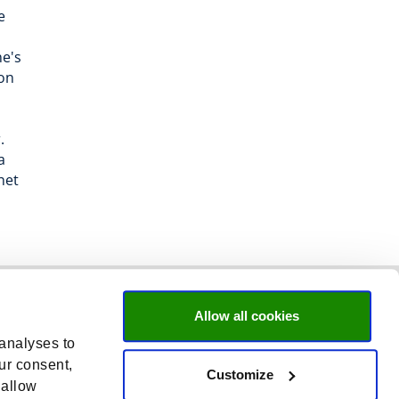
e
ne's
ion
.
a
het
Allow all cookies
 analyses to
ur consent,
Customize
 allow