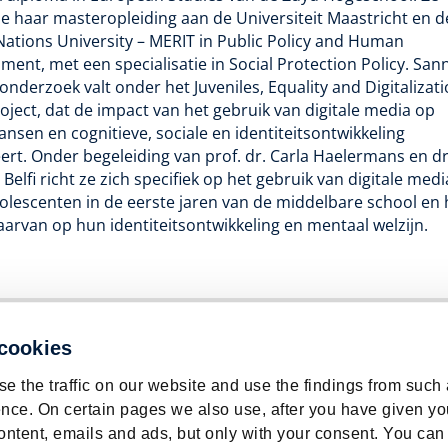
de haar masteropleiding aan de Universiteit Maastricht en d
Nations University – MERIT in Public Policy and Human
ent, met een specialisatie in Social Protection Policy. San
onderzoek valt onder het Juveniles, Equality and Digitalizat
roject, dat de impact van het gebruik van digitale media op
kansen en cognitieve, sociale en identiteitsontwikkeling
ert. Onder begeleiding van prof. dr. Carla Haelermans en dr
Belfi richt ze zich specifiek op het gebruik van digitale medi
olescenten in de eerste jaren van de middelbare school en 
aarvan op hun identiteitsontwikkeling en mentaal welzijn.
bour Market | ROA | Maastricht University
 cookies
e the traffic on our website and use the findings from such
nce. On certain pages we also use, after you have given yo
ontent, emails and ads, but only with your consent. You can