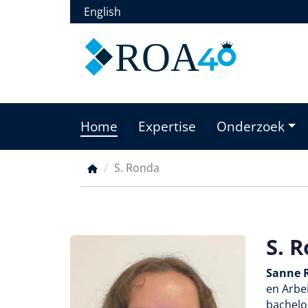
Overslaan
English
en
naar
ROA
de
inhoud
gaan
Home
Expertise
Onderzoek
Main
menu
S. Ronda
Kruimelpad
S. 
Sanne 
en Arbei
bachelo