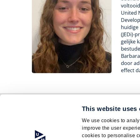
voltooi
United 
Developm
huidige 
(JEDi)-p
gelijke 
bestude
Barbara 
door ad
effect d
© Research Centre for Education and the La
This website uses
ISO 9001 certified
We use cookies to analys
Contact
Privacyverklaring
improve the user experie
Footer
cookies to personalise c