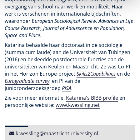
overgang van school naar werk en mobiliteit. Haar
werk is verschenen in internationale tijdschriften,
waaronder E
uropean Sociological Review, Advances in Life
Course Research, Journal of Adolescence en Population,
Space and Place
.
Katarina behaalde haar doctoraat in de sociologie
(summa cum laude) aan de Universiteit van Tübingen
(2016) en bekleedde postdoctorale functies aan de
universiteiten van Keulen en Maastricht. Ze was Co-PI
in het Horizon Europe-project
Skills2Capabilities
en de
Eurograduate survey
, en PI van de
junioronderzoeksgroep
RISA
.
Zie voor meer informatie:
Katarina's BIBB profile
en
persoonlijke website:
www.kwessling.net
k​.​wessling​@​maastricht​university​​.​nl