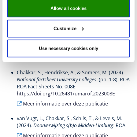
Meer informatie over deze publicatie
Allow all cookies
Cörvers, F.
, Reinold, J.
, Chakkar, S.
, Bolzonella, F., &
Ronda, V. (2021).
Literature review labour migration
.
Customize
ROA. ROA Technical Reports No. 005ROA External
Reports Vol. WODC rapport No. 3248
https://doi.org/10.26481/umarot.2021005
Use necessary cookies only
Meer informatie over deze publicatie
Chakkar, S.
, Hendrikse, A.
, & Somers, M.
(2024).
National factsheet University Colleges
. (pp. 1-8). ROA.
ROA Fact Sheets No. 008E
https://doi.org/10.26481/umarof.2023008E
Meer informatie over deze publicatie
van Vugt, L.
, Chakkar, S.
, Schils, T.
, & Levels, M.
(2024).
Doorverwijzing s(b)o Midden-Limburg
. ROA.
Meer informatie over deze publicatie