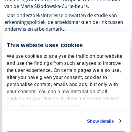
van de Marie Skłodowska-Curie-beurs.
Haar onderzoeksinteresse omvatten de studie van
erkenningspolitiek, de arbeidsmarkt en de link tussen
onderwijs en arbeidsmarkt.
Saena heeft een master in Overheidsmanagement en
Beleid van de Katholieke Universiteit Leuven (KUL) en
This website uses cookies
een bachelor en master in de Sociale en Economische
We use cookies to analyse the traffic on our website
wetenschappen van de Universiteit Antwerpen (UA).
and use the findings from such analyses to improve
the user experience. On certain pages we also use,
after you have given your consent, cookies to
personalise content, emails and ads, but only with
Key publications
your consent. You can allow installation of all
cookies on your device or allow necessary cookies
Chakkar, S.
, & Smits, W.
(2024).
Vluchtelingen op
only. View our
cookie statement
.
de Vlaamse arbeidsmarkt: De rol van diploma-
erkenning voor Afghaanse en Syrische migranten
.
Tijdschrift voor Arbeidsvraagstukken
,
40
(2), 203-221.
Show details
https://doi.org/10.5117/TVA2024.2.006.CHAK