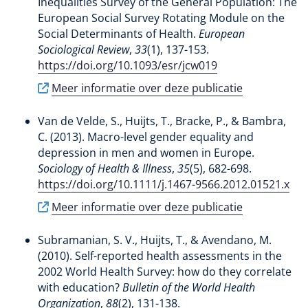
Inequalities Survey of the General Population: The
European Social Survey Rotating Module on the
Social Determinants of Health
.
European
Sociological Review
,
33
(1), 137-153.
https://doi.org/10.1093/esr/jcw019
Meer informatie over deze publicatie
Van de Velde, S.
, Huijts, T.
, Bracke, P., & Bambra,
C. (2013).
Macro-level gender equality and
depression in men and women in Europe
.
Sociology of Health & Illness
,
35
(5), 682-698.
https://doi.org/10.1111/j.1467-9566.2012.01521.x
Meer informatie over deze publicatie
Subramanian, S. V.
, Huijts, T.
, & Avendano, M.
(2010).
Self-reported health assessments in the
2002 World Health Survey: how do they correlate
with education?
Bulletin of the World Health
Organization
,
88
(2), 131-138.