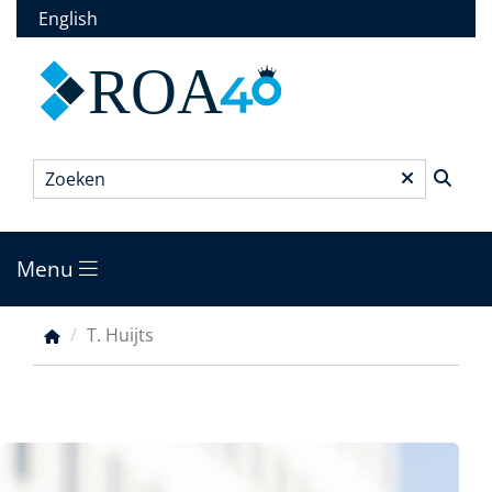
Overslaan
English
en
naar
ROA
de
inhoud
gaan
Zoeken
*
Menu
Main
menu
T. Huijts
Kruimelpad