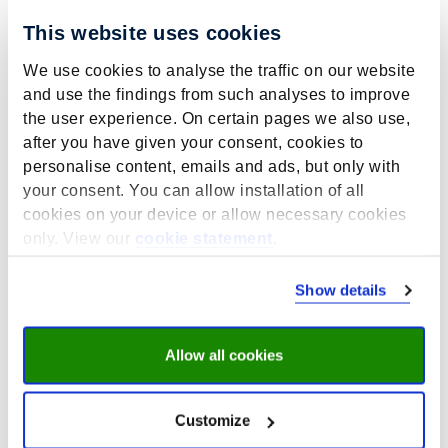
This website uses cookies
Key publications
We use cookies to analyse the traffic on our website
and use the findings from such analyses to improve
van Vliet, M., de Kleijn, M., van den Brekel-Dijkstra,
the user experience. On certain pages we also use,
K.
, Huijts, T.
, van Hogen-Koster, S., Jung, H. P., &
after you have given your consent, cookies to
Huber, M. (2024).
Rapid Review on the Concept of
personalise content, emails and ads, but only with
Positive Health and Its Implementation in
your consent. You can allow installation of all
Practice
.
Healthcare
,
12
(6), Article 671.
cookies on your device or allow necessary cookies
https://doi.org/10.3390/healthcare12060671
only. View our
cookie statement
.
Meer informatie over deze publicatie
Show details
Nordheim, O.
, & Huijts, T.
(2025).
Social
functioning and personal development among
individuals with low literacy skills; the role of
Allow all cookies
active labour market policy
.
Journal of Social Policy
,
54
(3), 912-938.
https://doi.org/10.1017/S0047279423000417
Customize
Meer informatie over deze publicatie