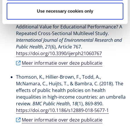
Use necessary cookies only
Vonk, L.
, Eekhout, I.
, Huijts, T.
, Levels, M.
, & Jansen,
M.
(2024).
Does School Health Promotion Have
Additional Value for Educational Performance? A
Repeated Cross-Sectional Multilevel Study
.
International Journal of Environmental Research and
Public Health
,
21
(6), Article 767.
https://doi.org/10.3390/ijerph21060767
Meer informatie over deze publicatie
Thomson, K., Hillier-Brown, F., Todd, A.,
McNamara, C.
, Huijts, T.
, & Bambra, C. (2018).
The
effects of public health policies on health
inequalities in high-income countries: an umbrella
review
.
BMC Public Health
,
18
(1), 869-890.
https://doi.org/10.1186/s12889-018-5677-1
Meer informatie over deze publicatie