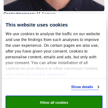
Contactpersoon:
M. Somers
This website uses cookies
We use cookies to analyse the traffic on our website
Projecten gerelateerd aan dit
and use the findings from such analyses to improve
thema
the user experience. On certain pages we also use,
after you have given your consent, cookies to
personalise content, emails and ads, but only with
your consent. You can allow installation of all
cookies on your device or allow necessary cookies
only. View our
cookie statement
.
Show details
Allow all cookies