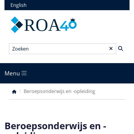
Overslaan
English
en
naar
ROA
de
inhoud
gaan
Zoeken
*
Menu
Main
menu
Beroepsonderwijs en -opleiding
Kruimelpad
Beroepsonderwijs en -