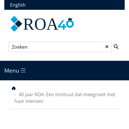
Overslaan
English
en
naar
ROA
de
inhoud
gaan
Zoeken
*
Menu
Main
menu
Kruimelpad
40 jaar ROA: Een instituut dat meegroeit met
haar mensen