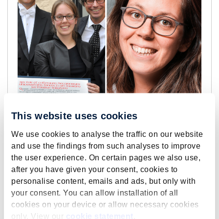
This website uses cookies
We use cookies to analyse the traffic on our website
and use the findings from such analyses to improve
the user experience. On certain pages we also use,
after you have given your consent, cookies to
personalise content, emails and ads, but only with
Lees de andere artikelen in de
your consent. You can allow installation of all
ROA 40-serie
cookies on your device or allow necessary cookies
only. View our
cookie statement
.