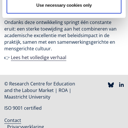
tot het uitbreiden van multidisciplinair onderzoek naar
Use necessary cookies only
levenslang leren, technologische veranderingen en de
dynamiek tussen onderwijs en de arbeidsmarkt.
Ondanks deze ontwikkeling springt één constante
eruit: een sterke toewijding aan het combineren van
academische excellentie met beleidsimpact in de
praktijk, samen met een samenwerkingsgerichte en
mensgerichte cultuur.
👉
Lees het volledige verhaal
© Research Centre for Education
and the Labour Market | ROA |
Maastricht University
ISO 9001 certified
Contact
Footer
Privacyverklaring