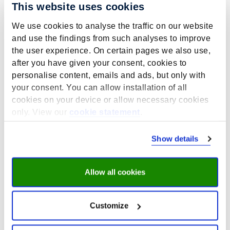
This website uses cookies
Van pioniersfase tot
We use cookies to analyse the traffic on our website
gevestigd instituut:
and use the findings from such analyses to improve
voormalige directeuren
the user experience. On certain pages we also use,
after you have given your consent, cookies to
Andries de Grip en Rolf van
personalise content, emails and ads, but only with
der Velden blikken terug
your consent. You can allow installation of all
cookies on your device or allow necessary cookies
mei 18, 2026
only. View our
cookie statement
.
In het kader van het 40-jarig jubileum van ROA blikken
voormalige directeuren Andries de Grip en Rolf van der
Show details
Velden terug op de beginjaren van het instituut, toen
een klein team met grote ambities de basis legde voor
wat later zou uitgroeien tot een toonaangevend
Allow all cookies
centrum voor onderzoek naar onderwijs en de
arbeidsmarkt aan de Universiteit Maastricht.
Customize
Ze blikken terug op decennia van groei, van het
ontwikkelen van invloedrijke arbeidsmarktprognoses