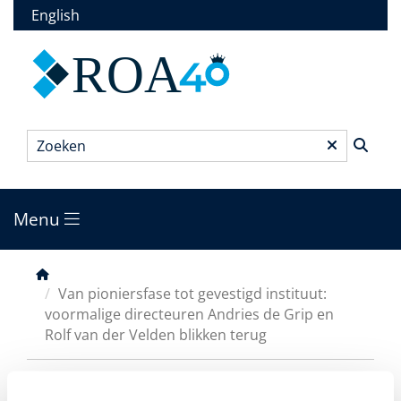
Overslaan
English
en
naar
ROA
de
inhoud
gaan
Zoeken
*
Menu
Main
menu
Kruimelpad
Van pioniersfase tot gevestigd instituut:
voormalige directeuren Andries de Grip en
Rolf van der Velden blikken terug