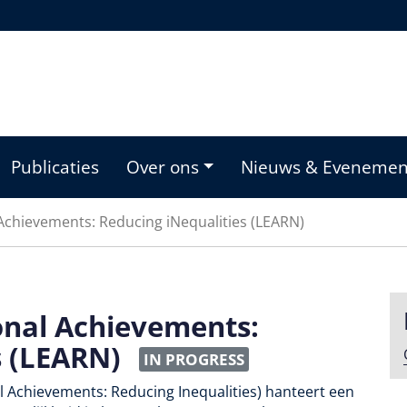
Publicaties
Over ons
Nieuws & Eveneme
Achievements: Reducing iNequalities (LEARN)
onal Achievements:
s (LEARN)
IN PROGRESS
l Achievements: Reducing Inequalities) hanteert een