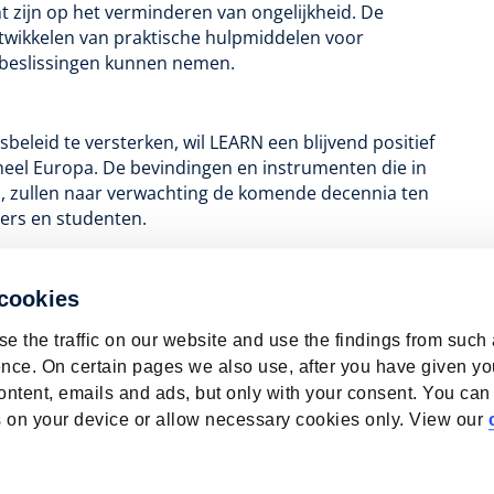
cht zijn op het verminderen van ongelijkheid. De
ntwikkelen van praktische hulpmiddelen voor
 beslissingen kunnen nemen.
beleid te versterken, wil LEARN een blijvend positief
heel Europa. De bevindingen en instrumenten die in
d, zullen naar verwachting de komende decennia ten
ers en studenten.
 cookies
e the traffic on our website and use the findings from such
nce. On certain pages we also use, after you have given yo
ontent, emails and ads, but only with your consent. You can
ies on your device or allow necessary cookies only. View our
bour Market | ROA | Maastricht University