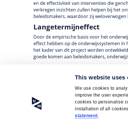
en de effectiviteit van interventies die geri
verkregen inzichten zullen helpen bij het o
beleidsmakers, waardoor zij weloverwogen
Langetermijneffect
Door de empirische basis voor het onderwijs
effect hebben op de onderwijssystemen in 
het kader van dit project worden ontwikkel
goede komen aan beleidsmakers, onderwijz
This website uses
Terug naar Project overzicht
We use cookies to analys
improve the user experie
cookies to personalise c
installation of all cook
© Research Centre for Education and the La
statement
.
ISO 9001 certified