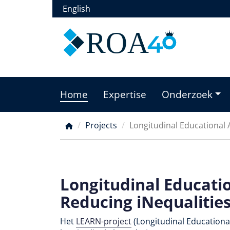
Overslaan
English
en
naar
ROA
de
inhoud
gaan
Home
Expertise
Onderzoek
Main
menu
Projects
Longitudinal Educational 
Kruimelpad
Longitudinal Educati
Reducing iNequalitie
Het
LEARN-project
(Longitudinal Educationa