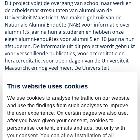
Dit project volgt de overgang van school naar werk en
de arbeidsmarktresultaten van alumni van de
Universiteit Maastricht. We maken gebruik van de
Nationale Alumni Enquête (NAE) voor informatie over
alumni 1,5 jaar na hun afstuderen en hebben onze
eigen alumni-enquêtes voor alumni 5 en 10 jaar na hun
afstuderen. De informatie uit dit project wordt gebruikt
voor verschillende publicaties, voor accreditatie en
heraccreditatie, voor open dagen van de Universiteit
Maastricht en nog veel meer. De Universiteit
Maastricht gebruikt de informatie ook om opleidingen
bij te werken en de kwaliteit van haar onderwijs in
This website uses cookies
bredere zin te verbeteren.
We use cookies to analyse the traffic on our website
Gefinancierd door:
Universiteit Maastricht
and use the findings from such analyses to improve
Looptijd:
2023 - 2029
the user experience. On certain pages we also use,
Laatste publicatie:
Künn, A., Hendrickx, S., Huijgen, T.,
after you have given your consent, cookies to
& Dijksman, S.,
Maastricht University Graduate Surveys
personalise content, emails and ads, but only with
2024
. ROA-F-2024/9E
your consent. You can allow installation of all