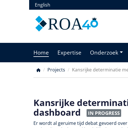
Overslaan
English
en
naar
ROA
de
inhoud
gaan
Home
Expertise
Onderzoek
Main
menu
Projects
Kansrijke determinatie m
Kruimelpad
Kansrijke determinat
dashboard
IN PROGRESS
Er wordt al geruime tijd debat gevoerd over