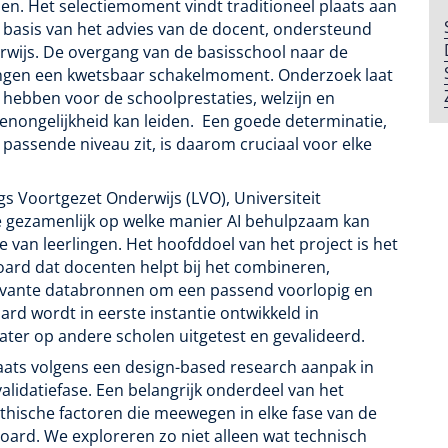
olen. Het selectiemoment vindt traditioneel plaats aan
p basis van het advies van de docent, ondersteund
rwijs. De overgang van de basisschool naar de
lingen een kwetsbaar schakelmoment. Onderzoek laat
n hebben voor de schoolprestaties, welzijn en
senongelijkheid kan leiden. Een goede determinatie,
t passende niveau zit, is daarom cruciaal voor elke
gs Voortgezet Onderwijs (LVO), Universiteit
gezamenlijk op welke manier AI behulpzaam kan
ie van leerlingen. Het hoofddoel van het project is het
ard dat docenten helpt bij het combineren,
levante databronnen om een passend voorlopig en
ard wordt in eerste instantie ontwikkeld in
ter op andere scholen uitgetest en gevalideerd.
aats volgens een design-based research aanpak in
alidatiefase. Een belangrijk onderdeel van het
ethische factoren die meewegen in elke fase van de
oard. We exploreren zo niet alleen wat technisch