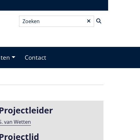
Zoeken
*
nten
Contact
Projectleider
S. van Wetten
Projectlid