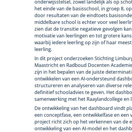
onderwijsstelsel, zowel landelijk als op sch
het einde van de basisschool, in groep 8, o
door resultaten van de eindtoets basisonde
middelbare school is echter voor veel leer
zien dat de transitie negatieve gevolgen ka
motivatie van leerlingen en tot grotere kan
waarbij iedere leerling op zijn of haar mees
leerling.
In dit project onderzoeken Stichting Limbur
Maastricht en Radboud Docenten Academie 
zijn in het bepalen van de juiste determinat
ontwikkelen van een AI-ondersteund dashbo
structureren en analyseren van diverse re
definitief schooladvies te geven. Het dashbo
samenwerking met het Raaylandcollege en la
De ontwikkeling van het dashboard vindt pl
een conceptfase, een ontwikkelfase en een v
project richt zich op het verkennen van de 
ontwikkeling van een AI-model en het dashb