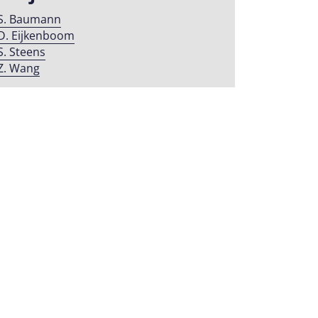
S. Baumann
D. Eijkenboom
S. Steens
Z. Wang