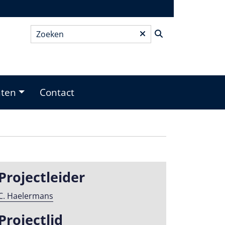
Zoeken
*
nten
Contact
Projectleider
C. Haelermans
Projectlid