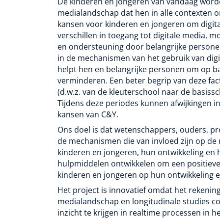
De kinderen en jongeren van vandaag worde
medialandschap dat hen in alle contexten o
kansen voor kinderen en jongeren om digital
verschillen in toegang tot digitale media, 
en ondersteuning door belangrijke personen 
in de mechanismen van het gebruik van digit
helpt hen en belangrijke personen om op ba
verminderen. Een beter begrip van deze fact
(d.w.z. van de kleuterschool naar de basiss
Tijdens deze periodes kunnen afwijkingen i
kansen van C&Y.
Ons doel is dat wetenschappers, ouders, pro
de mechanismen die van invloed zijn op de r
kinderen en jongeren, hun ontwikkeling en 
hulpmiddelen ontwikkelen om een positieve 
kinderen en jongeren op hun ontwikkeling e
Het project is innovatief omdat het rekenin
medialandschap en longitudinale studies c
inzicht te krijgen in realtime processen in h