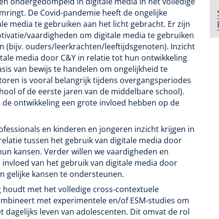
n ondergedompeld in digitale media in het volledige
mringt. De Covid-pandemie heeft de ongelijke
e media te gebruiken aan het licht gebracht. Er zijn
motivatie/vaardigheden om digitale media te gebruiken
(bijv. ouders/leerkrachten/leeftijdsgenoten). Inzicht
ale media door C&Y in relatie tot hun ontwikkeling
sis van bewijs te handelen om ongelijkheid te
oren is vooral belangrijk tijdens overgangsperiodes
chool of de eerste jaren van de middelbare school).
n de ontwikkeling een grote invloed hebben op de
fessionals en kinderen en jongeren inzicht krijgen in
elatie tussen het gebruik van digitale media door
hun kansen. Verder willen we vaardigheden en
invloed van het gebruik van digitale media door
n gelijke kansen te ondersteunen.
g houdt met het volledige cross-contextuele
ombineert met experimentele en/of ESM-studies om
et dagelijks leven van adolescenten. Dit omvat de rol