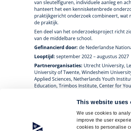
van sleutelfiguren, individuele aanleg en a
hanteert het een kennisketenbrede onderz
praktijkgericht onderzoek combineert, wat r
de praktijk.
Een deel van het onderzoeksproject richt zic
van de middelbare school.
Gefinancierd door:
de Nederlandse Nation
Looptijd:
september 2022 – augustus 2027
Partnerorganisaties:
Utrecht University, L
University of Twente, Windesheim University
Applied Sciences, Netherlands Youth Instit
Education, Trimbos Institute, Center for Yo
International BV.
This website uses
Terug naar Project overzicht
We use cookies to analys
improve the user experie
cookies to personalise c