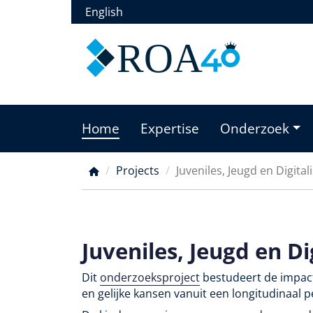
Overslaan
English
en
naar
ROA
de
inhoud
gaan
Home
Expertise
Onderzoek
Main
menu
Projects
Juveniles, Jeugd en Digitali
Kruimelpad
Juveniles, Jeugd en Dig
Dit
onderzoeksproject
bestudeert de impact
en gelijke kansen vanuit een longitudinaal pe