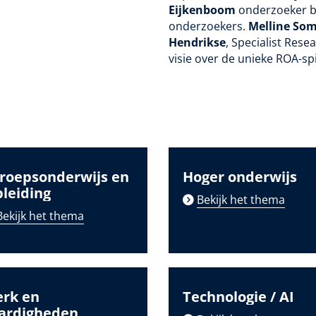
Eijkenboom
onderzoeker bi
onderzoekers.
Melline Som
Hendrikse
, Specialist Res
visie over de unieke ROA-spi
roepsonderwijs en
Hoger onderwijs
pleiding
Bekijk het thema
Bekijk het thema
rk en
Technologie / AI
ardigheden