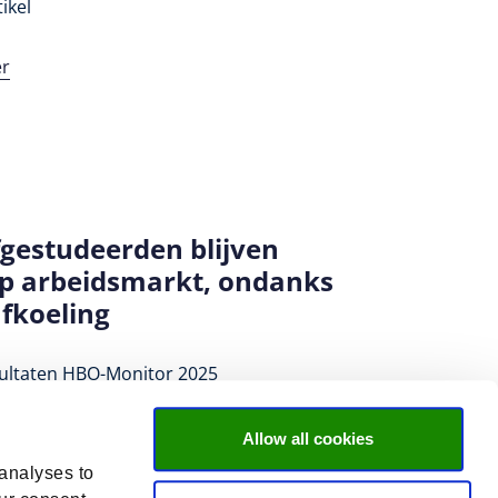
ikel
er
gestudeerden blijven
op arbeidsmarkt, ondanks
afkoeling
sultaten HBO-Monitor 2025
er
Allow all cookies
 analyses to