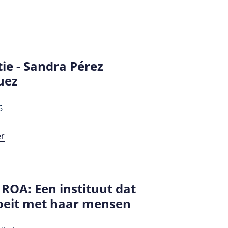
ie - Sandra Pérez
uez
6
er
 ROA: Een instituut dat
eit met haar mensen