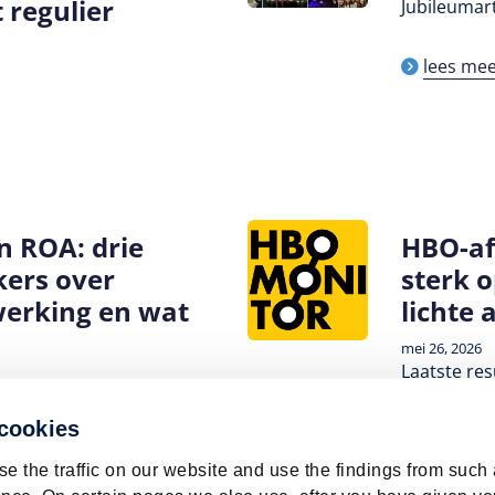
t regulier
Jubileumart
lees me
n ROA: drie
HBO-af
kers over
sterk 
erking en wat
lichte 
mei 26, 2026
Laatste re
 cookies
lees me
e the traffic on our website and use the findings from such