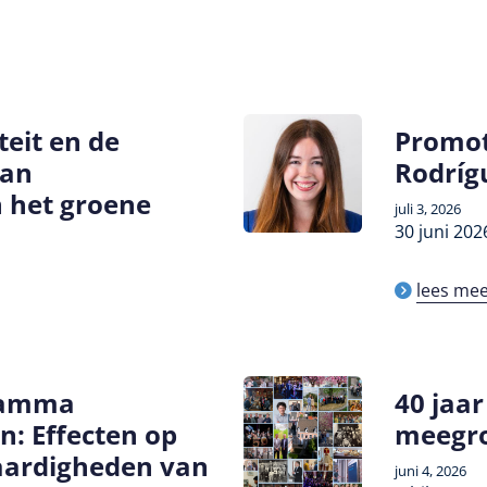
eit en de
Promot
van
Rodríg
 het groene
juli 3, 2026
30 juni 202
lees me
gramma
40 jaar
n: Effecten op
meegro
aardigheden van
juni 4, 2026