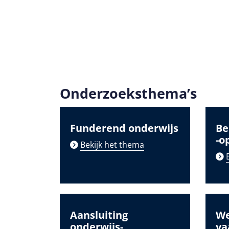
Onderzoeksthema’s
Funderend onderwijs
Be
-o
Bekijk het thema
Aansluiting
We
onderwijs-
va