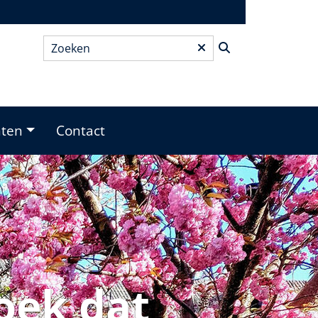
Zoeken
*
nten
Contact
oek dat