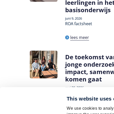
leerlingen in he
basisonderwijs
juni 9, 2026
ROA factsheet
lees meer
De toekomst va
jonge onderzoe
impact, samenw
komen gaat
mei 28, 2026
Artikel
This website uses
lees meer
We use cookies to analys