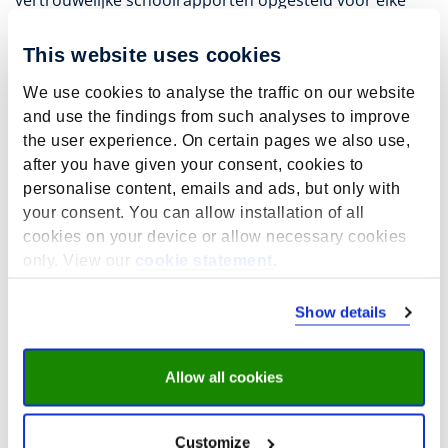
vertrouwelijke schoolrapporten opgesteld voor elke
school in het basis- en voortgezet onderwijs om
schoolbesturen, schoolleiders, leerkrachten en
This website uses cookies
kwaliteitscontroleurs te informeren over de prestaties
van leerlingen op hun school en de resultaten nadat ze
We use cookies to analyse the traffic on our website
de school hebben verlaten.
and use the findings from such analyses to improve
the user experience. On certain pages we also use,
Projectwebsite:
after you have given your consent, cookies to
https://www.nationaalcohortonderzoek.nl/
personalise content, emails and ads, but only with
your consent. You can allow installation of all
Projectleider
cookies on your device or allow necessary cookies
only. View our
cookie statement
.
C. Haelermans
Show details
Projectlid
S. Baumann
Allow all cookies
E. Claes
S. Hendrickx
A.J. Hendrikse
Customize